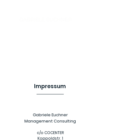
Executive Coach - Sparring Partner -
Trusted Advisor - Speaker
The NEXT LEVEL Leadership
Impressum
Gabriele Euchner
Management Consulting
c/o COCENTER
Koppoldstr. 1