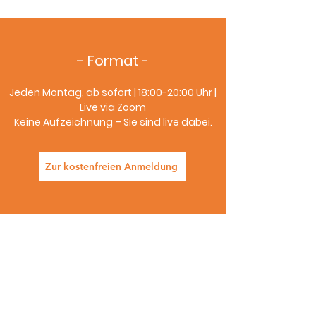
- Format -
Jeden Montag, ab sofort | 18:00-20:00 Uhr |
Live via Zoom
Keine Aufzeichnung – Sie sind live dabei.
Zur kostenfreien Anmeldung
Über Gabriele Euchner
Ihre Expertin für Karriere,
Leadership & persönliche
Transformation