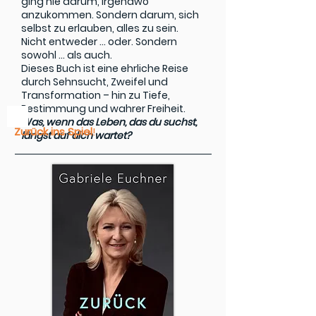
ging nie darum, irgendwo
anzukommen. Sondern darum, sich
selbst zu erlauben, alles zu sein.
Nicht entweder … oder. Sondern
sowohl … als auch.
Dieses Buch ist eine ehrliche Reise
durch Sehnsucht, Zweifel und
Transformation – hin zu Tiefe,
Bestimmung und wahrer Freiheit.
Was, wenn das Leben, das du suchst,
Zurück ins Spiel
!
längst auf dich wartet?