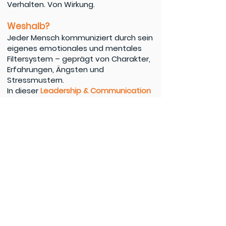
Verhalten. Von Wirkung.
Weshalb?
Jeder Mensch kommuniziert durch sein
eigenes emotionales und mentales
Filtersystem – geprägt von Charakter,
Erfahrungen, Ängsten und
Stressmustern.
In dieser
Leadership & Communication
MasterClass
werden Sie diese Filter
erkennen – und dieses Wissen für
wirksame Führung einsetzen.
Was Sie erwartet, u.a....
👉 Analyse Ihres Führungs- und
Kommunikationstyps
👉 Verstehen, wie Ihr
Kommunikationstyp Ihre
Führungswirkung auf andere
Kommunikationstypen beeinflusst
👉 Wie Sie Ihre Kommunikation und